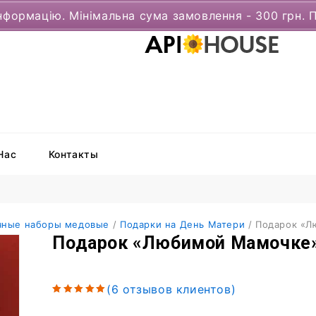
нформацію. Мінімальна сума замовлення - 300 грн. 
Нас
Контакты
чные наборы медовые
/
Подарки на День Матери
/
Подарок «Л
Подарок «Любимой Мамочке
(
6
отзывов клиентов)
5.00
out
of 5