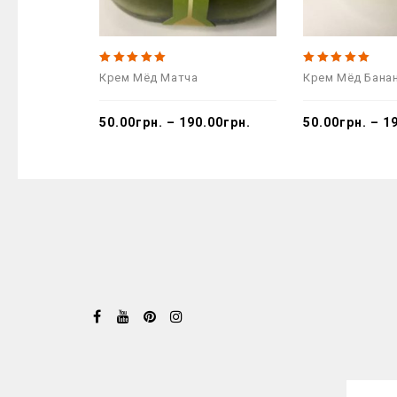
5.00
5.00
Крем Мёд Матча
Крем Мёд Бана
out of 5
out of 5
50.00
грн.
–
190.00
грн.
50.00
грн.
–
1