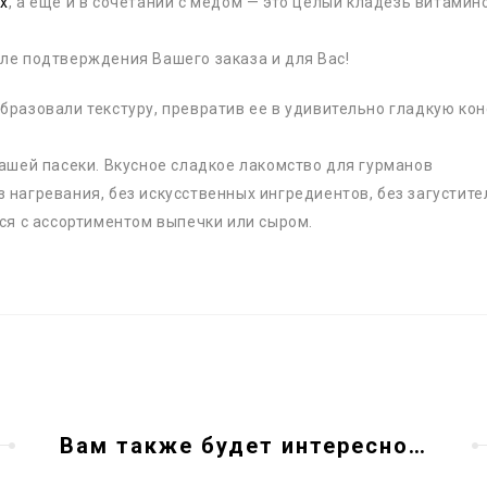
х
, а еще и в сочетании с медом — это целый кладезь витами
ле подтверждения Вашего заказа и для Вас!
разовали текстуру, превратив ее в удивительно гладкую кон
ашей пасеки. Вкусное сладкое лакомство для гурманов
нагревания, без искусственных ингредиентов, без загустите
ся с ассортиментом выпечки или сыром.
Вам также будет интересно…