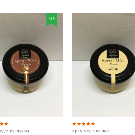
-6%
5.00
ёд с фундуком
Крем мед с кешью
 5
out of 5