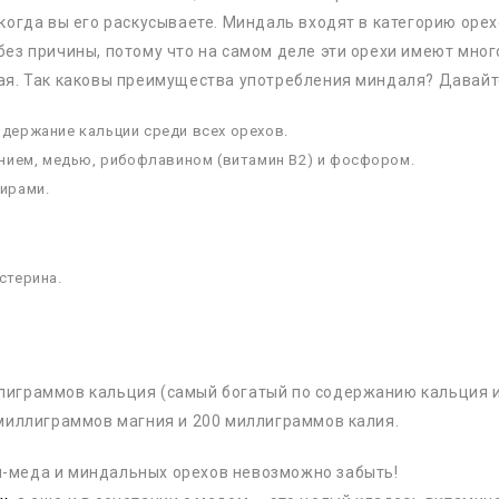
 когда вы его раскусываете. Миндаль входят в категорию оре
без причины, потому что на самом деле эти орехи имеют мног
гая. Так каковы преимущества употребления миндаля? Давайт
держание кальции среди всех орехов.
гнием, медью, рибофлавином (витамин В2) и фосфором.
ирами.
стерина.
лиграммов кальция (самый богатый по содержанию кальция из
 миллиграммов магния и 200 миллиграммов калия.
-меда и миндальных орехов невозможно забыть!