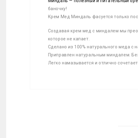
Миндаль — полезный и питательный оре
баночку!
Крем Мед Миндаль фасуется только пос
Создавая крем мед с миндалем мы преоб
которое не капает.
Сделано из 100% натурального меда с н
Приправлен натуральным миндалем. Без 
Легко намазывается и отлично сочетает