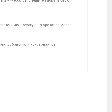
нов и минералов. Спешите забрать свою
систенцию, похожую на ореховое масло,
лей, добавок или консервантов.