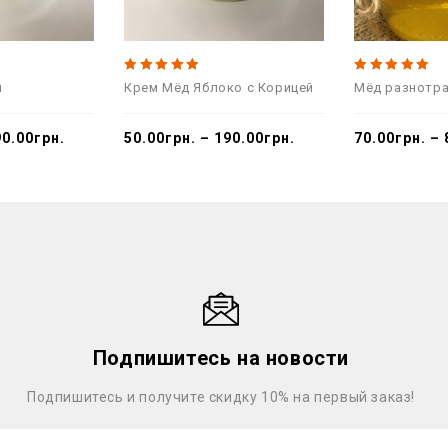
5.00
5.00
н
Крем Мёд Яблоко с Корицей
Мёд разнотр
out of 5
out of 5
90.00
грн.
50.00
грн.
–
190.00
грн.
70.00
грн.
–
Подпишитесь на новости
Подпишитесь и получите скидку 10% на первый заказ!