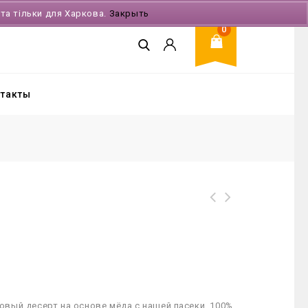
ата тільки для Харкова.
Закрыть
0
такты
овый десерт на основе мёда с нашей пасеки. 100%