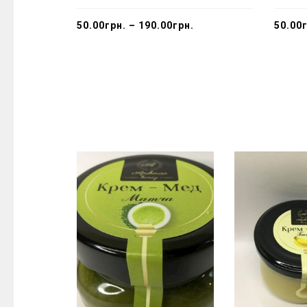
50.00
грн.
–
190.00
грн.
50.00