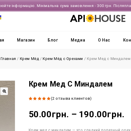
нюйте інформацію. Мінімальна сума замовлення - 300 грн. Післяпл
ая
Магазин
Блог
Медиа
О Нас
Кон
Главная
/
Крем Мёд
/
Крем Мёд с Орехами
/
Крем Мед с Миндалем
Крем Мед С Миндалем
(
2
отзыва клиентов)
🔍
5.00
out
of 5
50.00
грн.
–
190.00
грн.
Крем мед с миндалем — это сладкий полезный орех