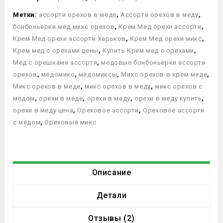
Метки:
ассорти орехов в мёде
,
Ассорти орехов в меду
,
бонбоньерки мёд микс орехов
,
Крем Мед орехи ассорти
,
Крем Мед орехи ассорти Харьков
,
Крем Мед орехи микс
,
Крем мед с орехами цены
,
Купить Крем мед с орехами
,
Мёд с орешками ассорти
,
медовые бонбоньерки ассорти
орехов
,
мёдомикс
,
мёдомиксы
,
Микс орехов в крем меде
,
Микс орехов в меде
,
микс орехов в меду
,
микс орехов с
мёдом
,
орехи в мёде
,
орехи в меду
,
орехи в меду купить
,
орехи в меду цена
,
Ореховое ассорти
,
Ореховое ассорти
с мёдом
,
Ореховый микс
Описание
Детали
Отзывы (2)