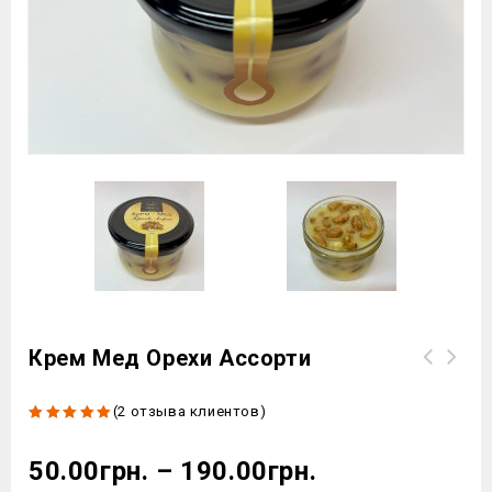
Крем Мед Орехи Ассорти
(
2
отзыва клиентов)
5.00
out
of 5
50.00
грн.
–
190.00
грн.