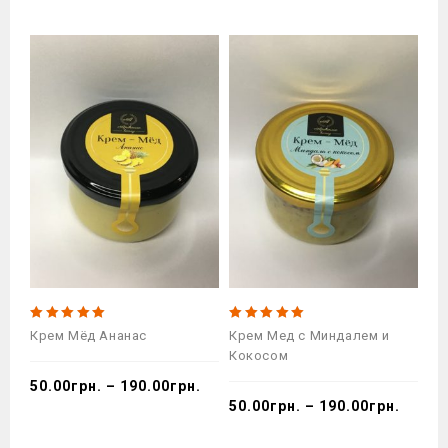
5.00
5.00
5.
Крем Мёд Ананас
Крем Мед с Миндалем и
Кр
out of 5
out of 5
ou
Кокосом
50.00
грн.
–
190.00
грн.
50
50.00
грн.
–
190.00
грн.