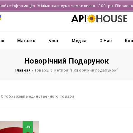
нюйте інформацію. Мінімальна сума замовлення - 300 грн. Післяпл
ая
Магазин
Блог
Медиа
О Нас
Кон
Новорічний Подарунок
Главная
/
Товары с меткой “Новорічний подарунок”
Отображение единственного товара
-3%