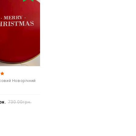
ковий Новорічний
рн.
730.00
грн.